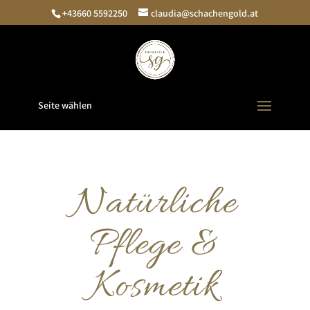
+43660 5592250
claudia@schachengold.at
Seite wählen
Natürliche
Pflege &
Kosmetik