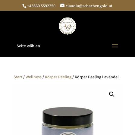
+43660 5592250
claudia@schachengold.at
Seite wählen
Start
/
Wellness
/
Körper Peeling
/ Körper Peeling Lavendel