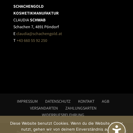
SCHACHENGOLD
KOSMETIKMANUFAKTUR
CLAUDIA
SCHWAB
Schachen 7, 4891 Pöndorf
E
claudia@schachengold.at
T
+43 660 55 92 250
IMPRESSUM
DATENSCHUTZ
KONTAKT
AGB
VERSANDARTEN
ZAHLUNGSARTEN
WIDERRUFSBELEHRUNG
Diese Website benutzt Cookies. Wenn du die Website weiter
nutzt, gehen wir von deinem Einverständnis aus.
Designed by
CarMarketing GmbH
| Powered by Christian