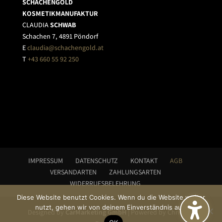
SCHACHENGOLD
KOSMETIKMANUFAKTUR
CLAUDIA
SCHWAB
Schachen 7, 4891 Pöndorf
E
claudia@schachengold.at
T
+43 660 55 92 250
IMPRESSUM
DATENSCHUTZ
KONTAKT
AGB
VERSANDARTEN
ZAHLUNGSARTEN
WIDERRUFSBELEHRUNG
Diese Website benutzt Cookies. Wenn du die Website weiter
nutzt, gehen wir von deinem Einverständnis aus.
Designed by
CarMarketing GmbH
| Powered by Christian