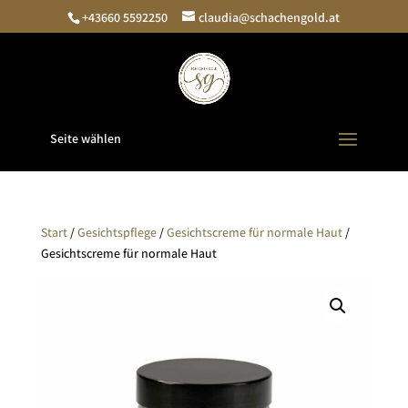
+43660 5592250
claudia@schachengold.at
Seite wählen
Start
/
Gesichtspflege
/
Gesichtscreme für normale Haut
/
Gesichtscreme für normale Haut