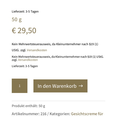
Lieferzeit:
3-5 Tagen
50 g
€
29,50
Kein Mehrwertsteuerausweis, da Kleinunternehmer nach §19 (1)
UStG.
zzgl.
Versandkosten
Kein Mehrwertsteuerausweis, da Kleinunternehmer nach §19 (1) UStG.
zzgl.
Versandkosten
Lieferzeit: 3-5 Tagen
Gesichtscreme
In den Warenkorb
für
normale
Haut
Menge
Produkt enthält: 50
g
Artikelnummer:
216
Kategorien:
Gesichtscreme für